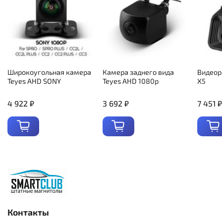
Широкоугольная камера
Камера заднего вида
Видеор
Teyes AHD SONY
Teyes AHD 1080p
X5
4 922 ₽
3 692 ₽
7 451 ₽
Контакты