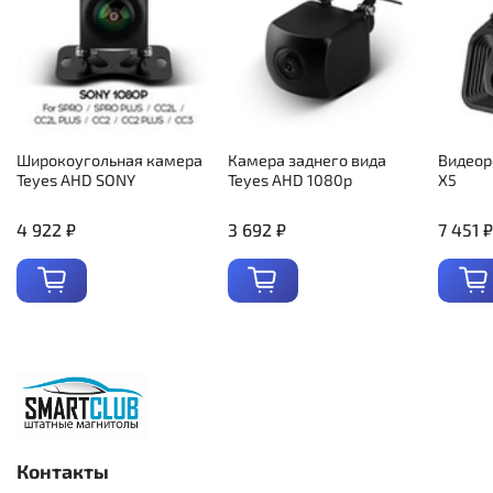
Широкоугольная камера
Камера заднего вида
Видеор
Teyes AHD SONY
Teyes AHD 1080p
X5
4 922 ₽
3 692 ₽
7 451 ₽
Контакты