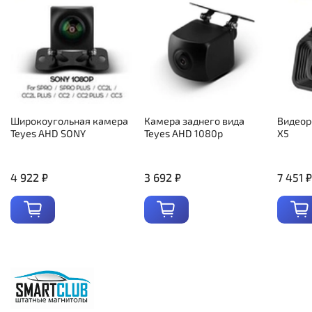
Широкоугольная камера
Камера заднего вида
Видеор
Teyes AHD SONY
Teyes AHD 1080p
X5
4 922 ₽
3 692 ₽
7 451 ₽