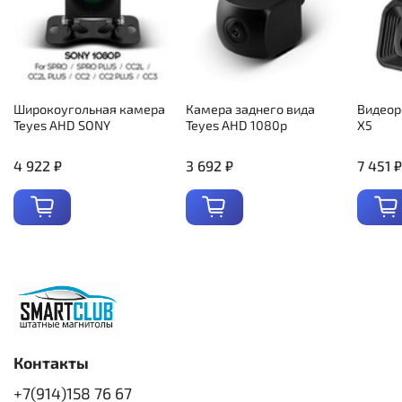
Широкоугольная камера
Камера заднего вида
Видеор
Teyes AHD SONY
Teyes AHD 1080p
X5
4 922 ₽
3 692 ₽
7 451 ₽
Контакты
+7(914)158 76 67