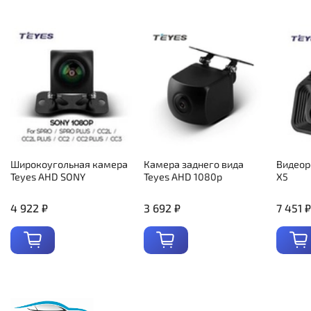
Широкоугольная камера
Камера заднего вида
Видеор
Teyes AHD SONY
Teyes AHD 1080p
X5
4 922 ₽
3 692 ₽
7 451 ₽