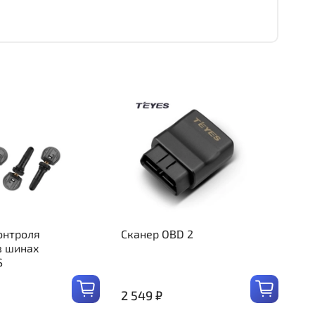
онтроля
Сканер OBD 2
в шинах
S
2 549 ₽