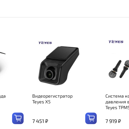
ида
Видеорегистратор
Система к
Teyes X5
давления 
Teyes TPM
7 451 ₽
7 919 ₽