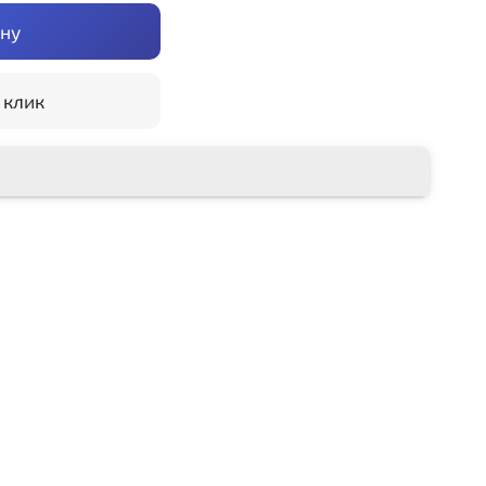
ину
 клик