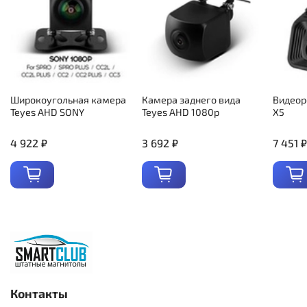
Широкоугольная камера
Камера заднего вида
Видеор
Teyes AHD SONY
Teyes AHD 1080p
X5
4 922 ₽
3 692 ₽
7 451 ₽
Контакты