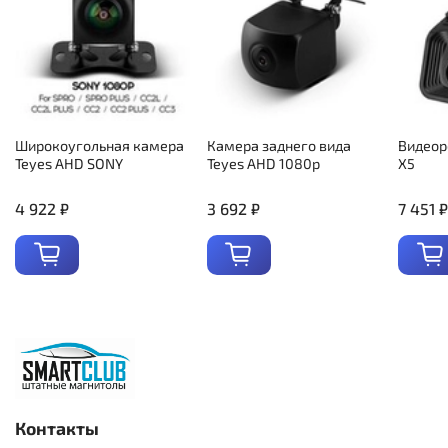
Широкоугольная камера
Камера заднего вида
Видеор
Teyes AHD SONY
Teyes AHD 1080p
X5
4 922 ₽
3 692 ₽
7 451 ₽
Контакты