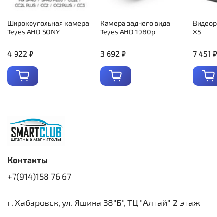
Широкоугольная камера
Камера заднего вида
Видеор
Teyes AHD SONY
Teyes AHD 1080p
X5
4 922 ₽
3 692 ₽
7 451 ₽
Контакты
+7(914)158 76 67
г. Хабаровск, ул. Яшина 38"Б", ТЦ "Алтай", 2 этаж.