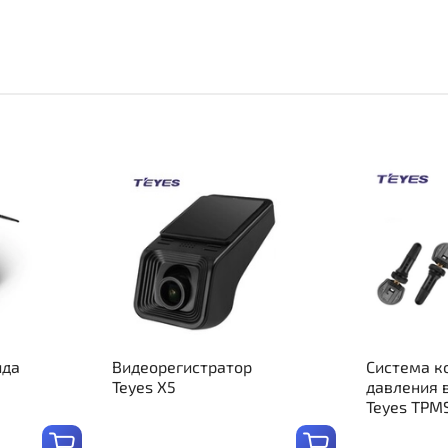
ида
Видеорегистратор
Система к
Teyes X5
давления 
Teyes TPM