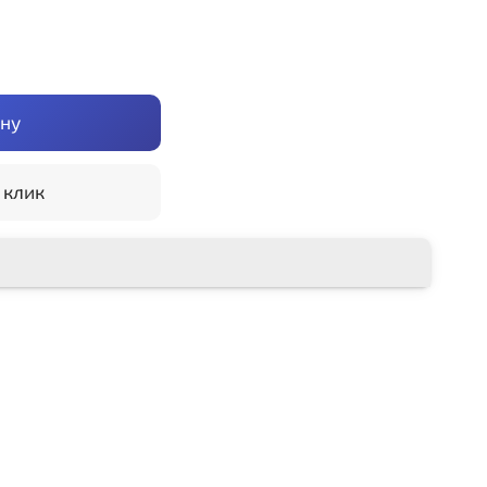
ину
 клик