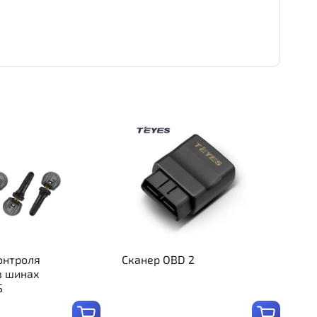
онтроля
Сканер OBD 2
в шинах
S