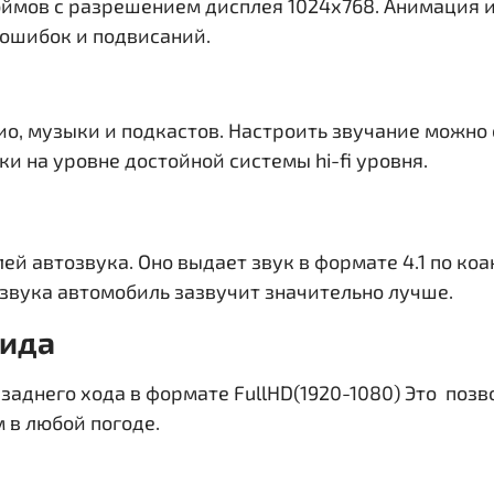
юймов c разрешением дисплея 1024х768
. Анимация и
 ошибок и подвисаний.
ио, музыки и подкастов. Настроить звучание можно
и на уровне достойной системы hi-fi уровня.
ей автозвука. Оно выдает звук в формате 4.1 по ко
звука автомобиль зазвучит значительно лучше.
вида
заднего хода в формате FullHD(1920-1080) Это поз
 в любой погоде.