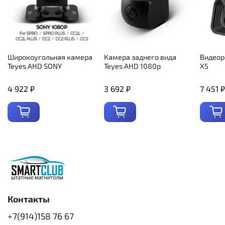
Широкоугольная камера
Камера заднего вида
Видеор
Teyes AHD SONY
Teyes AHD 1080p
X5
4 922 ₽
3 692 ₽
7 451 ₽
Контакты
+7(914)158 76 67