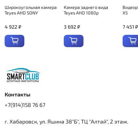
Широкоугольная камера
Камера заднего вида
Видеор
Teyes AHD SONY
Teyes AHD 1080p
X5
4 922 ₽
3 692 ₽
7 451 ₽
Контакты
+7(914)158 76 67
г. Хабаровск, ул. Яшина 38"Б", ТЦ "Алтай", 2 этаж.