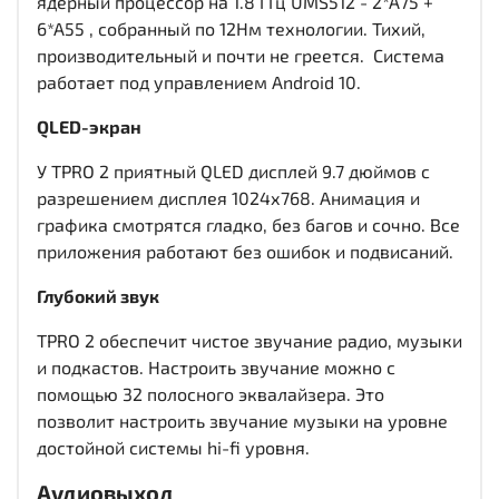
ядерный процессор на 1.8 ГГц UMS512 - 2*A75 +
6*A55 , собранный по 12Нм технологии. Тихий,
производительный и почти не греется. Система
работает под управлением Android 10.
QLED-экран
У TPRO 2 приятный QLED дисплей
9.7 дюймов c
разрешением дисплея 1024х768
. Анимация и
графика смотрятся гладко, без багов и сочно. Все
приложения работают без ошибок и подвисаний.
Глубокий звук
TPRO 2 обеспечит чистое звучание радио, музыки
и подкастов. Настроить звучание можно с
помощью 32 полосного эквалайзера. Это
позволит настроить звучание музыки на уровне
достойной системы hi-fi уровня.
Аудиовыход