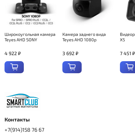
Широкоугольная камера
Камера заднего вида
Видеор
Teyes AHD SONY
Teyes AHD 1080p
X5
4 922 ₽
3 692 ₽
7 451 ₽
Контакты
+7(914)158 76 67