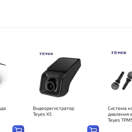
ида
Видеорегистратор
Система к
Teyes X5
давления 
Teyes TPM