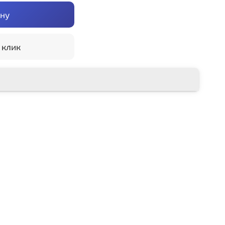
ину
 клик