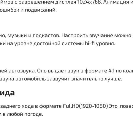
юймов c разрешением дисплея 1024х768
. Анимация и
 ошибок и подвисаний.
ио, музыки и подкастов. Настроить звучание можно
и на уровне достойной системы hi-fi уровня.
ей автозвука. Оно выдает звук в формате 4.1 по ко
звука автомобиль зазвучит значительно лучше.
вида
заднего хода в формате FullHD(1920-1080) Это поз
 в любой погоде.