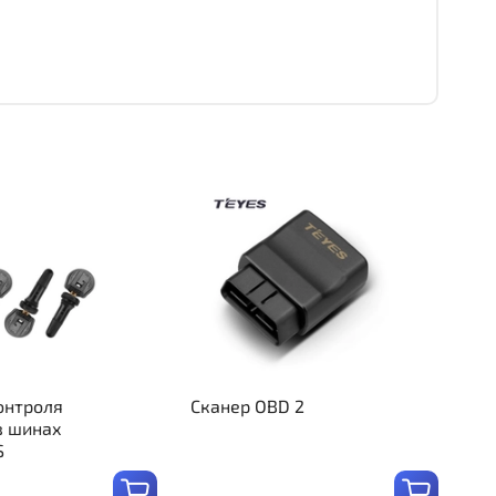
онтроля
Сканер OBD 2
в шинах
S