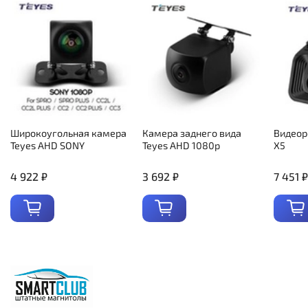
Широкоугольная камера
Камера заднего вида
Видеор
Teyes AHD SONY
Teyes AHD 1080p
X5
4 922 ₽
3 692 ₽
7 451 ₽