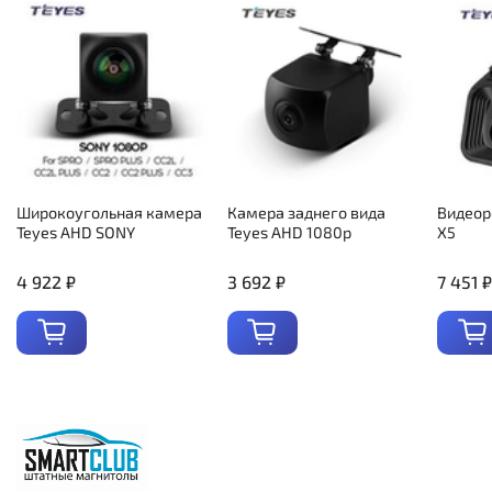
Широкоугольная камера
Камера заднего вида
Видеор
Teyes AHD SONY
Teyes AHD 1080p
X5
4 922 ₽
3 692 ₽
7 451 ₽