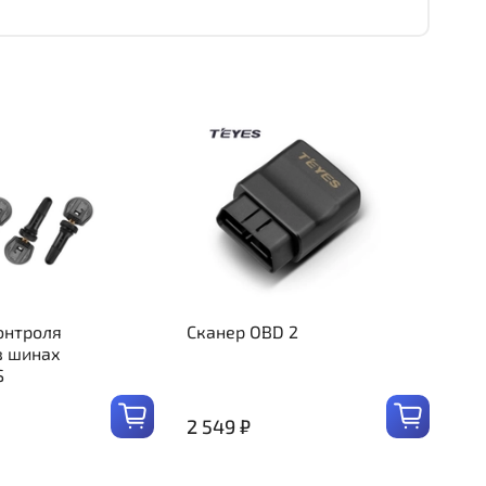
онтроля
Сканер OBD 2
в шинах
S
2 549 ₽