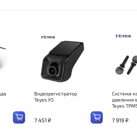
ида
Видеорегистратор
Система к
Teyes X5
давления 
Teyes TPM
7 451 ₽
7 919 ₽