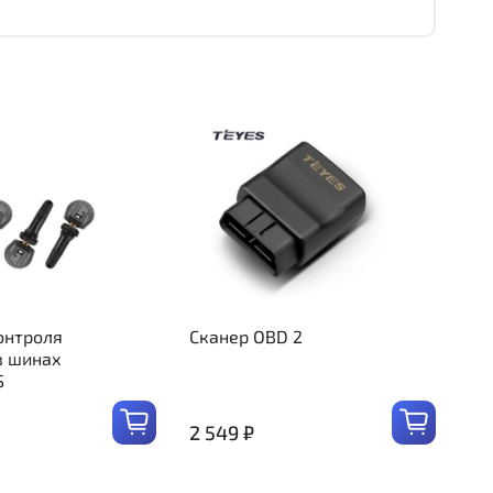
онтроля
Сканер OBD 2
в шинах
S
2 549 ₽