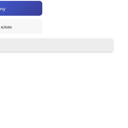
ину
 клик