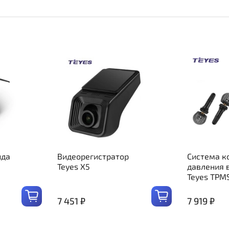
ида
Видеорегистратор
Система к
Teyes X5
давления 
Teyes TPM
7 451 ₽
7 919 ₽