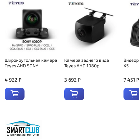
Широкоугольная камера
Камера заднего вида
Видеор
Teyes AHD SONY
Teyes AHD 1080p
X5
4 922 ₽
3 692 ₽
7 451 ₽