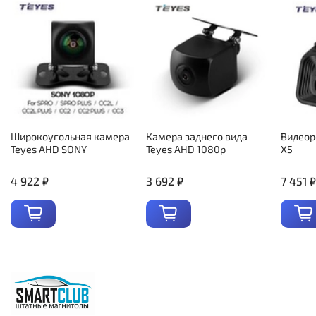
Широкоугольная камера
Камера заднего вида
Видеор
Teyes AHD SONY
Teyes AHD 1080p
X5
4 922 ₽
3 692 ₽
7 451 ₽