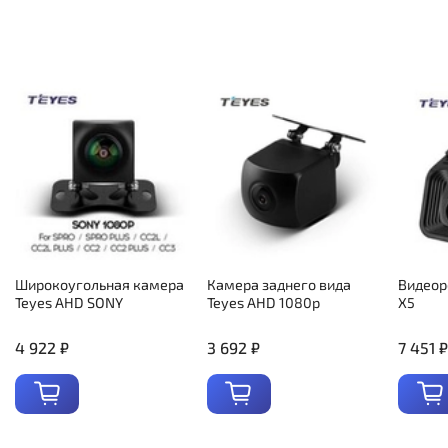
Широкоугольная камера
Камера заднего вида
Видеор
Teyes AHD SONY
Teyes AHD 1080p
X5
4 922 ₽
3 692 ₽
7 451 ₽