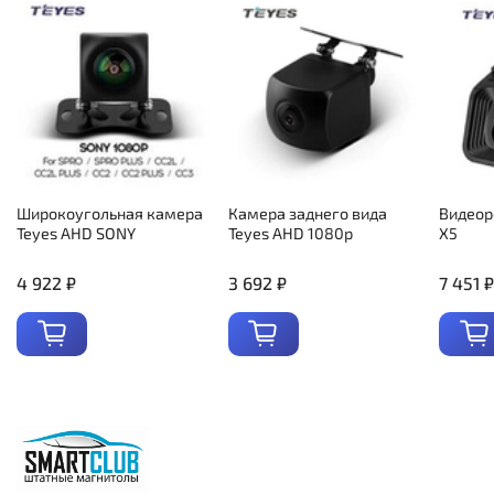
Широкоугольная камера
Камера заднего вида
Видеор
Teyes AHD SONY
Teyes AHD 1080p
X5
4 922 ₽
3 692 ₽
7 451 ₽