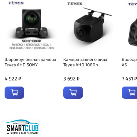
Широкоугольная камера
Камера заднего вида
Видеор
Teyes AHD SONY
Teyes AHD 1080p
X5
4 922 ₽
3 692 ₽
7 451 ₽