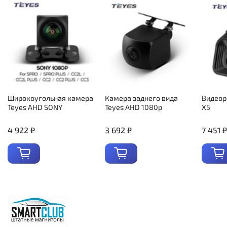
Широкоугольная камера
Камера заднего вида
Видеор
Teyes AHD SONY
Teyes AHD 1080p
X5
4 922 ₽
3 692 ₽
7 451 ₽