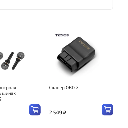
онтроля
Сканер OBD 2
в шинах
S
2 549 ₽