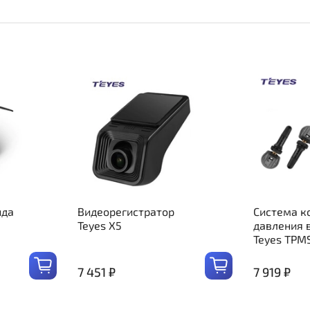
ида
Видеорегистратор
Система к
Teyes X5
давления 
Teyes TPM
7 451 ₽
7 919 ₽