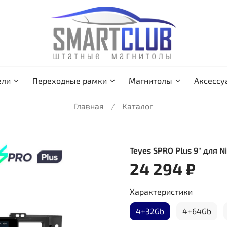
ели
Переходные рамки
Магнитолы
Аксессу
Главная
Каталог
Teyes SPRO Plus 9" для N
24 294 ₽
Характеристики
4+32Gb
4+64Gb