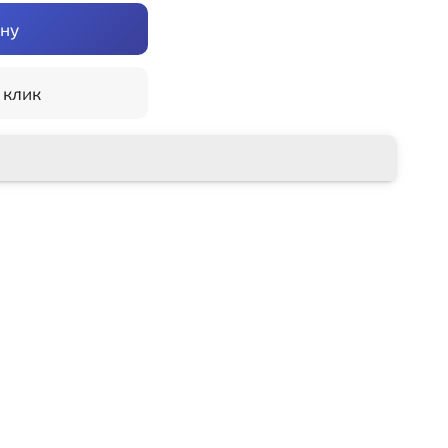
ину
 клик