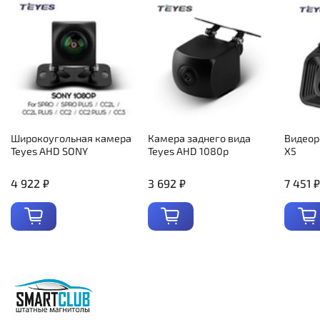
Широкоугольная камера
Камера заднего вида
Видеор
Teyes AHD SONY
Teyes AHD 1080p
X5
4 922 ₽
3 692 ₽
7 451 ₽