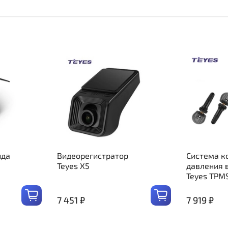
ида
Видеорегистратор
Система к
Teyes X5
давления 
Teyes TPM
7 451 ₽
7 919 ₽