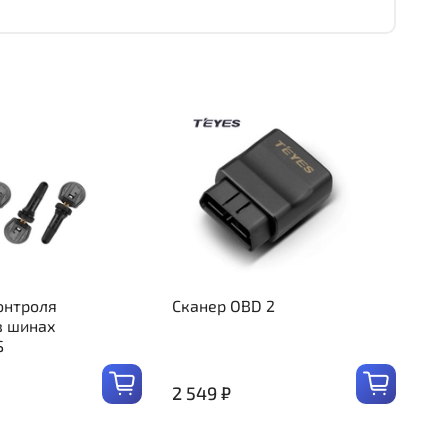
онтроля
Сканер OBD 2
в шинах
S
2 549 ₽