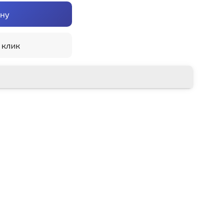
ину
 клик