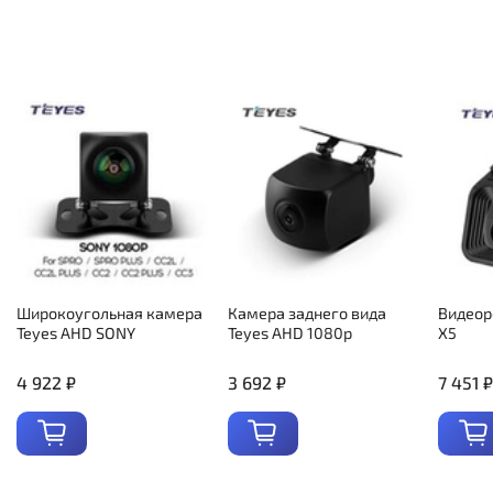
Широкоугольная камера
Камера заднего вида
Видеор
Teyes AHD SONY
Teyes AHD 1080p
X5
4 922 ₽
3 692 ₽
7 451 ₽