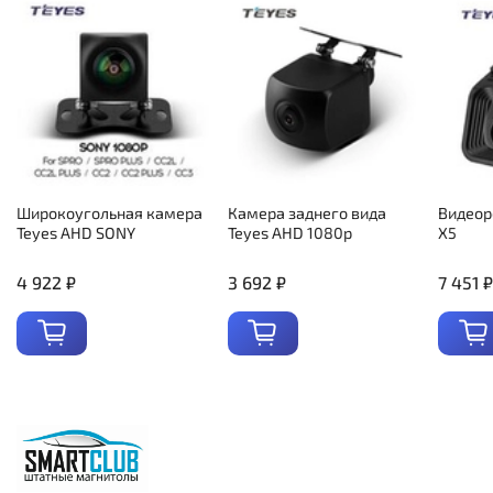
Широкоугольная камера
Камера заднего вида
Видеор
Teyes AHD SONY
Teyes AHD 1080p
X5
4 922 ₽
3 692 ₽
7 451 ₽