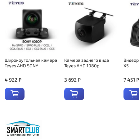
Широкоугольная камера
Камера заднего вида
Видеор
Teyes AHD SONY
Teyes AHD 1080p
X5
4 922 ₽
3 692 ₽
7 451 ₽