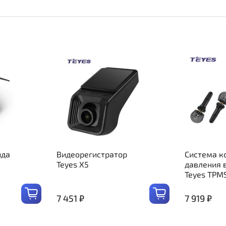
ида
Видеорегистратор
Система к
Teyes X5
давления 
Teyes TPM
7 451 ₽
7 919 ₽