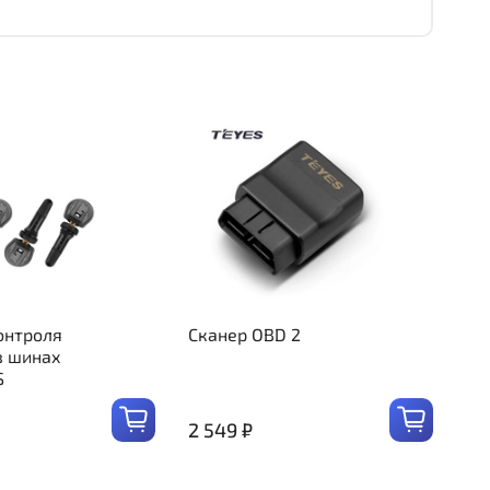
онтроля
Сканер OBD 2
в шинах
S
2 549 ₽