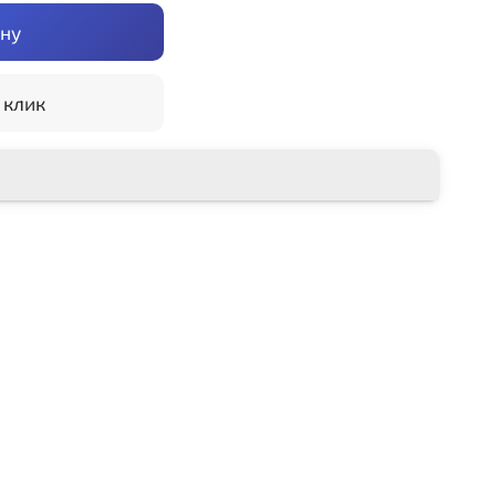
ину
 клик