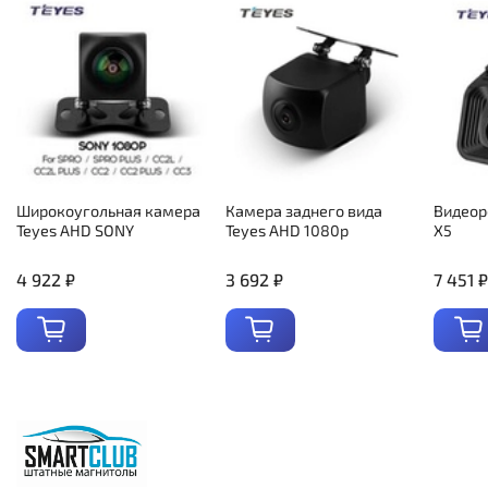
Широкоугольная камера
Камера заднего вида
Видеор
Teyes AHD SONY
Teyes AHD 1080p
X5
4 922 ₽
3 692 ₽
7 451 ₽