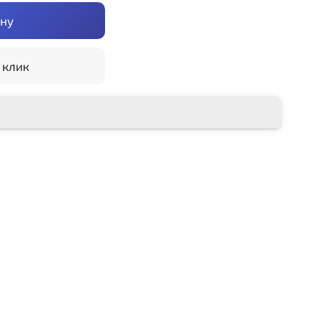
ину
 клик