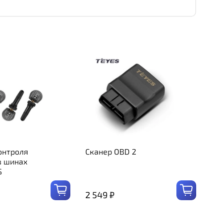
онтроля
Сканер OBD 2
в шинах
S
2 549 ₽