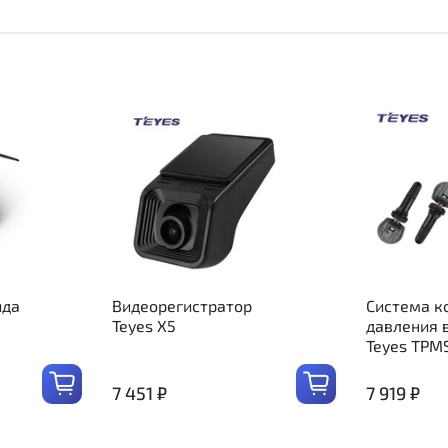
ида
Видеорегистратор
Система к
Teyes X5
давления 
Teyes TPM
7 451 ₽
7 919 ₽