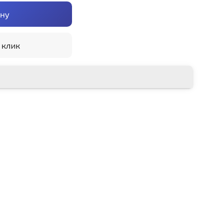
ину
 клик