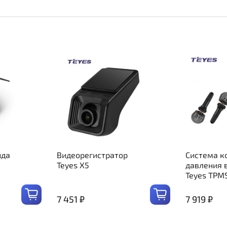
ида
Видеорегистратор
Система к
Teyes X5
давления 
Teyes TPM
7 451 ₽
7 919 ₽