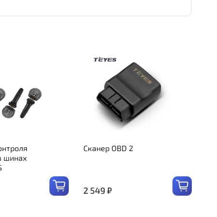
онтроля
Сканер OBD 2
в шинах
S
2 549 ₽