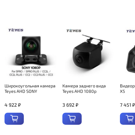
Широкоугольная камера
Камера заднего вида
Видеор
Teyes AHD SONY
Teyes AHD 1080p
X5
4 922 ₽
3 692 ₽
7 451 ₽