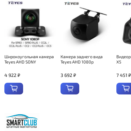
Широкоугольная камера
Камера заднего вида
Видеор
Teyes AHD SONY
Teyes AHD 1080p
X5
4 922 ₽
3 692 ₽
7 451 ₽