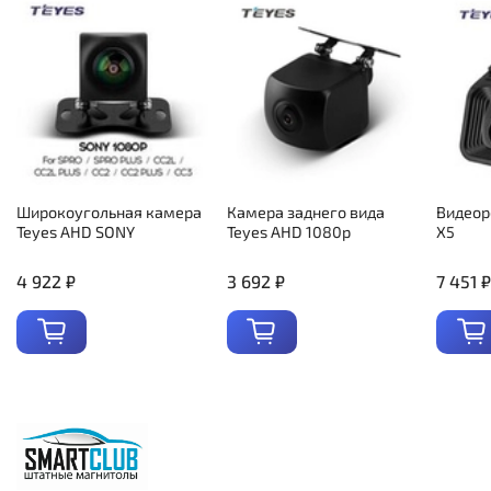
Широкоугольная камера
Камера заднего вида
Видеор
Teyes AHD SONY
Teyes AHD 1080p
X5
4 922 ₽
3 692 ₽
7 451 ₽