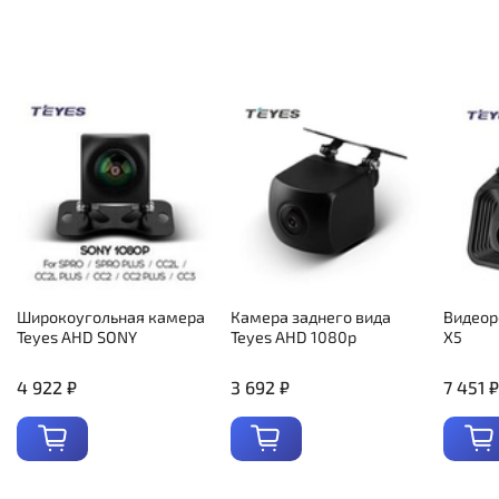
Широкоугольная камера
Камера заднего вида
Видеор
Teyes AHD SONY
Teyes AHD 1080p
X5
4 922 ₽
3 692 ₽
7 451 ₽