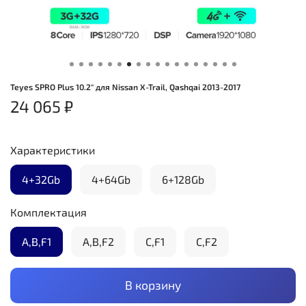
Teyes SPRO Plus 10.2" для Nissan X-Trail, Qashqai 2013-2017
24 065 ₽
Характеристики
4+32Gb
4+64Gb
6+128Gb
Комплектация
A,B,F1
A,B,F2
С,F1
C,F2
В корзину