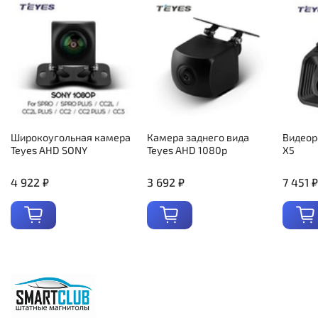
Широкоугольная камера
Камера заднего вида
Видеор
Teyes AHD SONY
Teyes AHD 1080p
X5
4 922 ₽
3 692 ₽
7 451 ₽