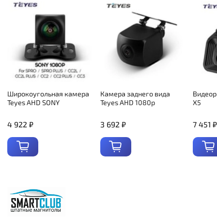
Широкоугольная камера
Камера заднего вида
Видеор
Teyes AHD SONY
Teyes AHD 1080p
X5
4 922 ₽
3 692 ₽
7 451 ₽