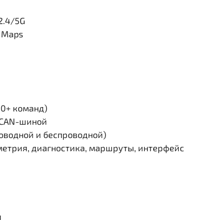
2.4/5G
e Maps
30+ команд)
и CAN-шиной
роводной и беспроводной)
етрия, диагностика, маршруты, интерфейс
я