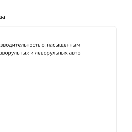
вы
оизводительностью, насыщенным
аворульных и леворульных авто.