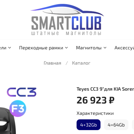
ели
Переходные рамки
Магнитолы
Аксессу
Главная
Каталог
Teyes CC3 9"для KIA Sore
26 923 ₽
Характеристики
4+32Gb
4+64Gb