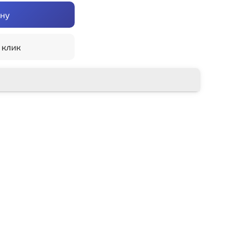
ину
 клик