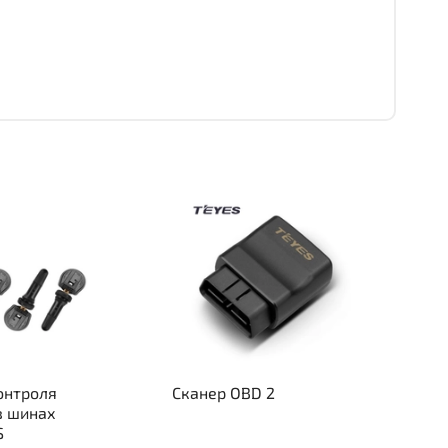
онтроля
Сканер OBD 2
в шинах
S