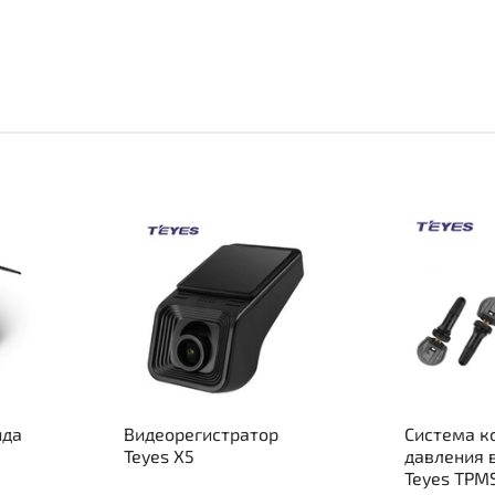
ида
Видеорегистратор
Система к
Teyes X5
давления 
Teyes TPM