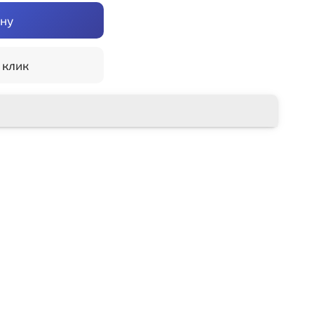
ину
 клик