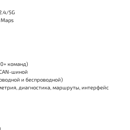
2.4/5G
e Maps
30+ команд)
и CAN-шиной
роводной и беспроводной)
етрия, диагностика, маршруты, интерфейс
я