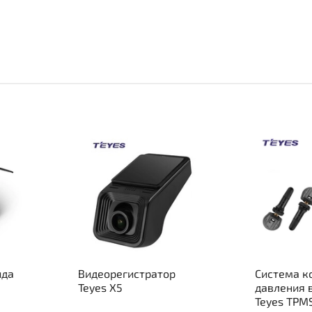
ида
Видеорегистратор
Система к
Teyes X5
давления 
Teyes TPM