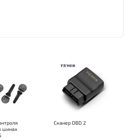
онтроля
Сканер OBD 2
в шинах
S