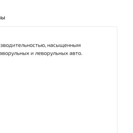
вы
оизводительностью, насыщенным
аворульных и леворульных авто.