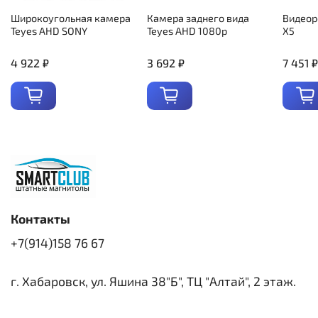
Широкоугольная камера
Камера заднего вида
Видеор
Teyes AHD SONY
Teyes AHD 1080p
X5
4 922 ₽
3 692 ₽
7 451 ₽
Контакты
+7(914)158 76 67
г. Хабаровск, ул. Яшина 38"Б", ТЦ "Алтай", 2 этаж.