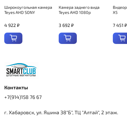
Широкоугольная камера
Камера заднего вида
Видеор
Teyes AHD SONY
Teyes AHD 1080p
X5
4 922 ₽
3 692 ₽
7 451 ₽
Контакты
+7(914)158 76 67
г. Хабаровск, ул. Яшина 38"Б", ТЦ "Алтай", 2 этаж.