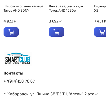
Широкоугольная камера
Камера заднего вида
Видеор
Teyes AHD SONY
Teyes AHD 1080p
X5
4 922 ₽
3 692 ₽
7 451 ₽
Контакты
+7(914)158 76 67
г. Хабаровск, ул. Яшина 38"Б", ТЦ "Алтай", 2 этаж.