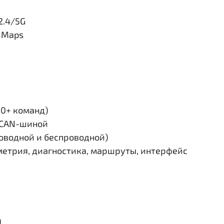
2.4/5G
e Maps
30+ команд)
и CAN-шиной
роводной и беспроводной)
етрия, диагностика, маршруты, интерфейс
я