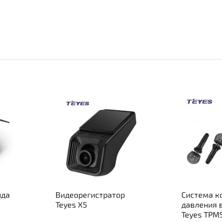
ида
Видеорегистратор
Система к
Teyes X5
давления 
Teyes TPM