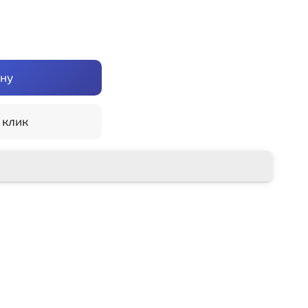
ину
 клик