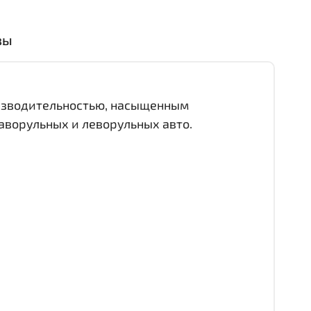
вы
оизводительностью, насыщенным
аворульных и леворульных авто.