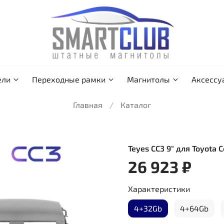
ели
Переходные рамки
Магнитолы
Аксессу
Главная
Каталог
Teyes CC3 9" для Toyota C
26 923 ₽
Характеристики
4+32Gb
4+64Gb