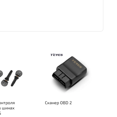
онтроля
Сканер OBD 2
в шинах
S