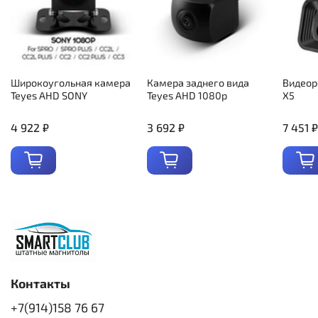
Широкоугольная камера
Камера заднего вида
Видеор
Teyes AHD SONY
Teyes AHD 1080p
X5
4 922 ₽
3 692 ₽
7 451 ₽
Контакты
+7(914)158 76 67