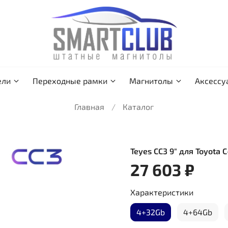
ели
Переходные рамки
Магнитолы
Аксессу
Главная
Каталог
Teyes CC3 9" для Toyota 
27 603 ₽
Характеристики
4+32Gb
4+64Gb