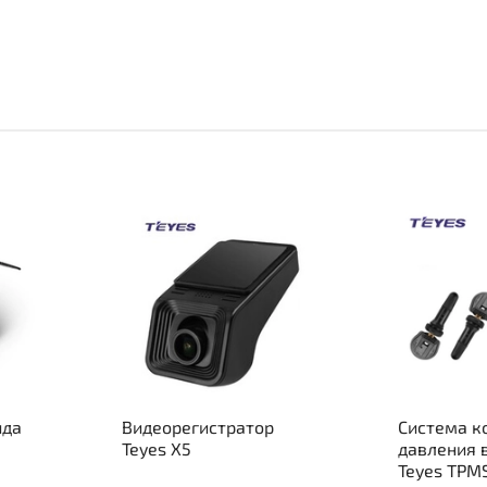
ида
Видеорегистратор
Система к
Teyes X5
давления 
Teyes TPM