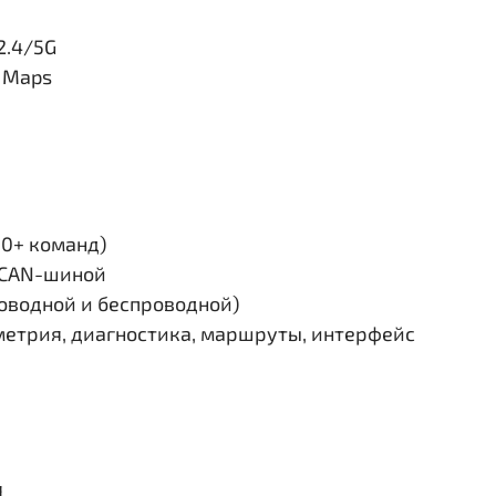
2.4/5G
e Maps
30+ команд)
и CAN-шиной
роводной и беспроводной)
етрия, диагностика, маршруты, интерфейс
я