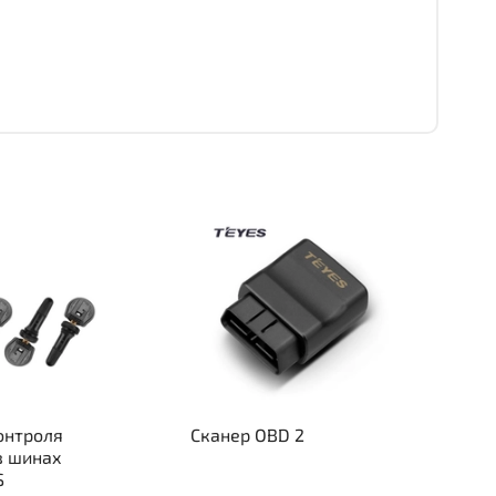
онтроля
Сканер OBD 2
в шинах
S