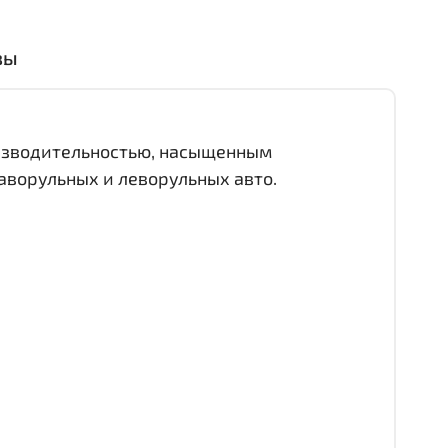
вы
оизводительностью, насыщенным
аворульных и леворульных авто.