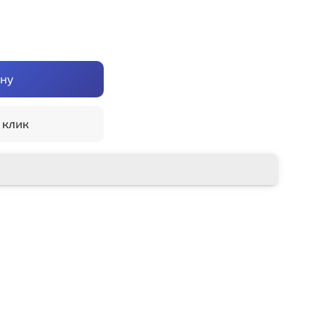
ину
 клик