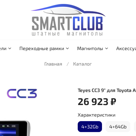
ели
Переходные рамки
Магнитолы
Аксессу
Главная
Каталог
Teyes CC3 9" для Toyota 
26 923 ₽
Характеристики
4+32Gb
4+64Gb