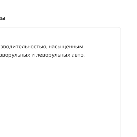
вы
оизводительностью, насыщенным
аворульных и леворульных авто.