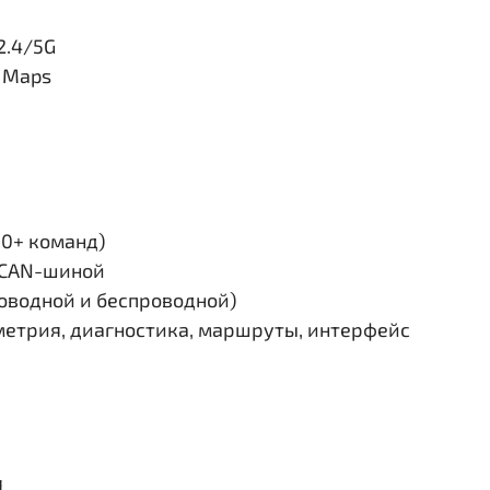
2.4/5G
e Maps
30+ команд)
и CAN-шиной
роводной и беспроводной)
етрия, диагностика, маршруты, интерфейс
я