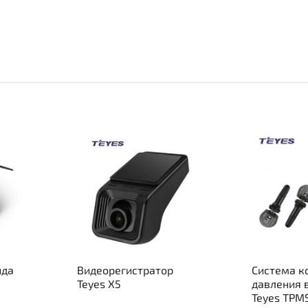
ида
Видеорегистратор
Система к
Teyes X5
давления 
Teyes TPM