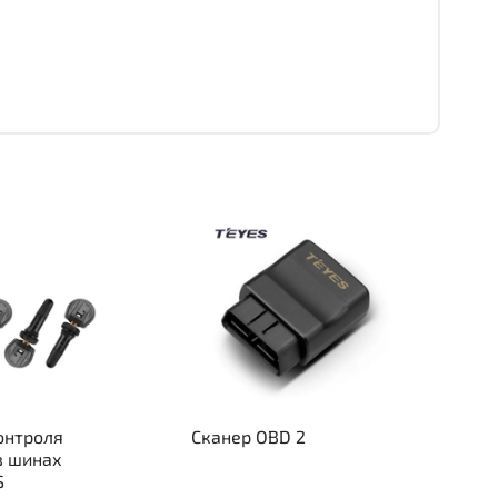
онтроля
Сканер OBD 2
в шинах
S