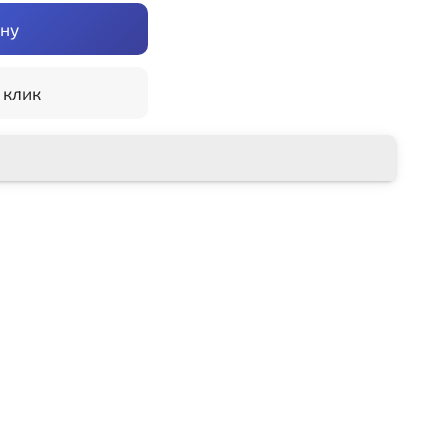
ину
 клик