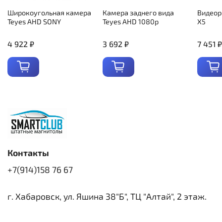
Широкоугольная камера
Камера заднего вида
Видеор
Teyes AHD SONY
Teyes AHD 1080p
X5
4 922 ₽
3 692 ₽
7 451 ₽
Контакты
+7(914)158 76 67
г. Хабаровск, ул. Яшина 38"Б", ТЦ "Алтай", 2 этаж.